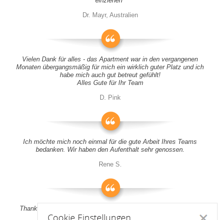
einziehen"
Dr. Mayr, Australien
Vielen Dank für alles - das Apartment war in den vergangenen
Monaten übergangsmäßig für mich ein wirklich guter Platz und ich
habe mich auch gut betreut gefühlt!
Alles Gute für Ihr Team
D. Pink
Ich möchte mich noch einmal für die gute Arbeit Ihres Teams
bedanken. Wir haben den Aufenthalt sehr genossen.
Rene S.
Thank you all for your support! It was a pleasure to stay at your
Cookie Einstellungen
apartment
Schlie