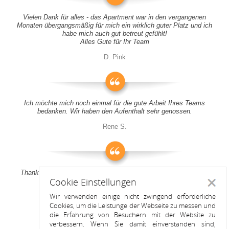
Vielen Dank für alles - das Apartment war in den vergangenen
Monaten übergangsmäßig für mich ein wirklich guter Platz und ich
habe mich auch gut betreut gefühlt!
Alles Gute für Ihr Team
D. Pink
Ich möchte mich noch einmal für die gute Arbeit Ihres Teams
bedanken. Wir haben den Aufenthalt sehr genossen.
Rene S.
Thank you all for your support! It was a pleasure to stay at your
Cookie Einstellungen
apartment
Schlie
Wir verwenden einige nicht zwingend erforderliche
Anitah S.
Cookies, um die Leistunge der Webseite zu messen und
die Erfahrung von Besuchern mit der Website zu
verbessern. Wenn Sie damit einverstanden sind,