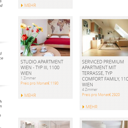
s
MEHR
nd
d
ce
STUDIO APARTMENT
SERVICED PREMIUM
WIEN - TYP III, 1100
APARTMENT MIT
WIEN
TERRASSE, TYP
1 Zimmer
COMFORT FAMILY, 11
Preis pro Monat€ 1190
WIEN
4 Zimmer
Preis pro Monat€ 2920
MEHR
h
MEHR
en
h