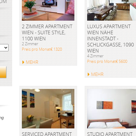
AUM
2 ZIMMER APARTMENT
LUXUS APARTMENT
WIEN - SUITE STYLE,
WIEN NÄHE
1100 WIEN
INNENSTADT -
2 Zimmer
SCHLICKGASSE, 1090
Preis pro Monat€ 1320
WIEN
4 Zimmer
Preis pro Monat€ 5600
MEHR
MEHR
ng
SERVICED APARTMENT
STUDIO APARTMENT