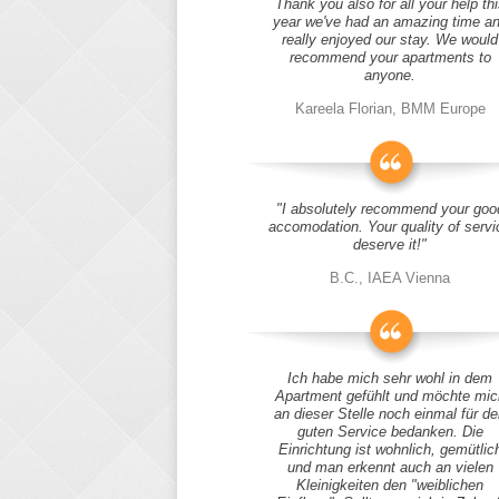
Thank you also for all your help thi
year we've had an amazing time a
really enjoyed our stay. We would
recommend your apartments to
anyone.
Kareela Florian, BMM Europe
"I absolutely recommend your goo
accomodation. Your quality of servi
deserve it!"
B.C., IAEA Vienna
Ich habe mich sehr wohl in dem
Apartment gefühlt und möchte mic
an dieser Stelle noch einmal für d
guten Service bedanken. Die
Einrichtung ist wohnlich, gemütlic
und man erkennt auch an vielen
Kleinigkeiten den "weiblichen