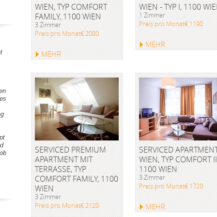
WIEN, TYP COMFORT
WIEN - TYP I, 1100 WI
1 Zimmer
FAMILY, 1100 WIEN
Preis pro Monat€ 1190
3 Zimmer
Preis pro Monat€ 2080
MEHR
t
MEHR
gen
tes
ng
pt
nd
SERVICED PREMIUM
SERVICED APARTMEN
Lob
APARTMENT MIT
WIEN, TYP COMFORT II
TERRASSE, TYP
1100 WIEN
3 Zimmer
COMFORT FAMILY, 1100
Preis pro Monat€ 1720
WIEN
3 Zimmer
Preis pro Monat€ 2120
MEHR