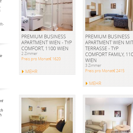
t
,
s
ft-
PREMIUM BUSINESS
PREMIUM BUSINESS
APARTMENT WIEN - TYP
APARTMENT WIEN MI
COMFORT, 1100 WIEN
TERRASSE - TYP
2 Zimmer
COMFORT FAMILY, 11
de
Preis pro Monat€ 1620
WIEN
3 Zimmer
Preis pro Monat€ 2415
MEHR
MEHR
nt
ch
h