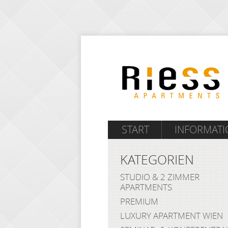
START
INFORMAT
KATEGORIEN
STUDIO & 2 ZIMMER
APARTMENTS
PREMIUM
LUXURY APARTMENT WIEN