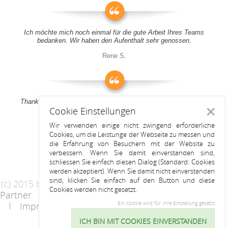
Ich möchte mich noch einmal für die gute Arbeit Ihres Teams
bedanken. Wir haben den Aufenthalt sehr genossen.
Rene S.
Thank you all for your support! It was a pleasure to stay at your
Cookie Einstellungen
apartment
Schlie
Wir verwenden einige nicht zwingend erforderliche
Anitah S.
Cookies, um die Leistunge der Webseite zu messen und
die Erfahrung von Besuchern mit der Website zu
verbessern. Wenn Sie damit einverstanden sind,
schliessen Sie einfach diesen Dialog (Standard: Cookies
werden akzeptiert). Wenn Sie damit nicht einverstanden
sind, klicken Sie einfach auf den Button und diese
(c) 2015 by Riess Apartments
Cookies werden nicht gesetzt.
Partner
AGB
Datenschutzerklärung
Impressum
Kontakt
Ein Cookie wird für Ihre Einstellung gesetzt
ICH BIN MIT COOKIES EINVERSTANDEN
Cookie