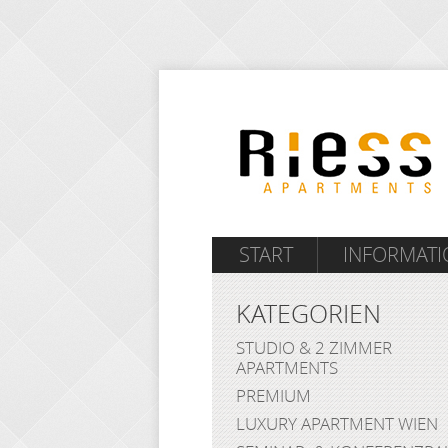
START
INFORMAT
KATEGORIEN
STUDIO & 2 ZIMMER
APARTMENTS
PREMIUM
LUXURY APARTMENT WIEN