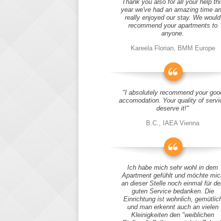
Thank you also for all your help thi
year we've had an amazing time a
really enjoyed our stay. We would
recommend your apartments to
anyone.
Kareela Florian, BMM Europe
"I absolutely recommend your goo
accomodation. Your quality of servi
deserve it!"
B.C., IAEA Vienna
Ich habe mich sehr wohl in dem
Apartment gefühlt und möchte mic
an dieser Stelle noch einmal für d
guten Service bedanken. Die
Einrichtung ist wohnlich, gemütlic
und man erkennt auch an vielen
Kleinigkeiten den "weiblichen