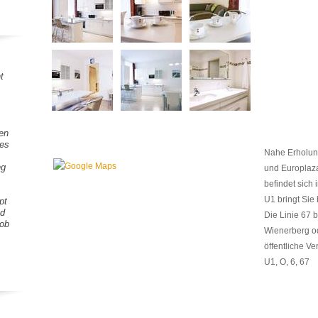
t
gen
tes
Nahe Erholun
ng
und Europlaz
befindet sich
U1 bringt Sie
pt
nd
Die Linie 67 
Lob
Wienerberg od
öffentliche Ve
U1, O, 6, 67