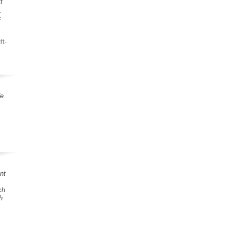
t
,
s
ft-
de
nt
ch
h