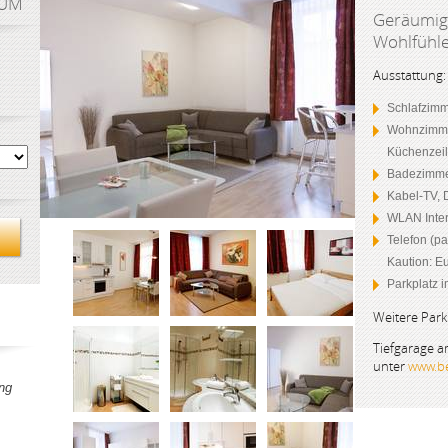
AUM
Geräumig
Wohlfühl
Ausstattung:
Schlafzimm
Wohnzimmer
Küchenzei
Badezimme
Kabel-TV, 
WLAN Inter
Telefon (pa
Kaution: Eu
Parkplatz 
Weitere Park
Tiefgarage 
unter
www.be
ng