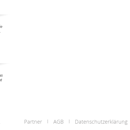
ie
.
as
nt
Partner
AGB
Datenschutzerklärung
s