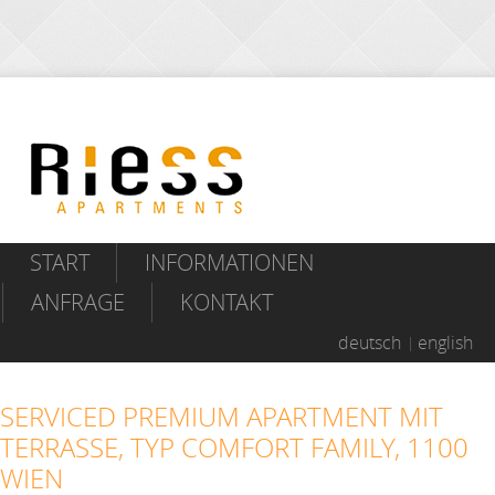
START
INFORMATIONEN
ANFRAGE
KONTAKT
deutsch
english
SERVICED PREMIUM APARTMENT MIT
TERRASSE, TYP COMFORT FAMILY, 1100
WIEN