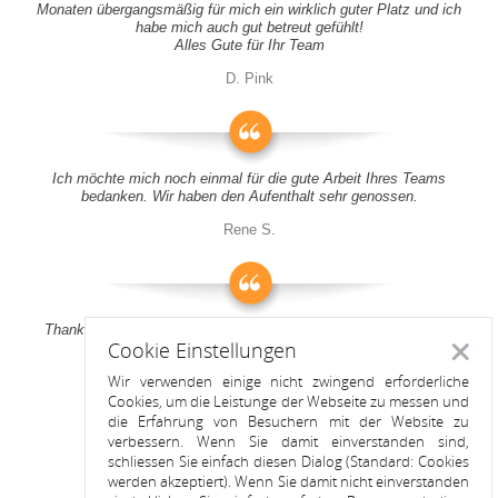
Monaten übergangsmäßig für mich ein wirklich guter Platz und ich
habe mich auch gut betreut gefühlt!
Alles Gute für Ihr Team
D. Pink
Ich möchte mich noch einmal für die gute Arbeit Ihres Teams
bedanken. Wir haben den Aufenthalt sehr genossen.
Rene S.
Thank you all for your support! It was a pleasure to stay at your
Cookie Einstellungen
apartment
Schlie
Wir verwenden einige nicht zwingend erforderliche
Anitah S.
Cookies, um die Leistunge der Webseite zu messen und
die Erfahrung von Besuchern mit der Website zu
verbessern. Wenn Sie damit einverstanden sind,
schliessen Sie einfach diesen Dialog (Standard: Cookies
werden akzeptiert). Wenn Sie damit nicht einverstanden