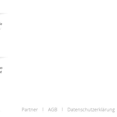
ie
.
as
nt
Partner
AGB
Datenschutzerklärung
s