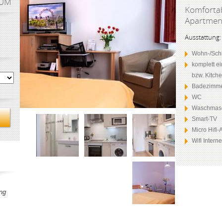
AUM
Komfortab
Apartment
Ausstattung:
Wohn-/Schl
komplett e
bzw. Kitch
Badezimme
WC
Waschmas
Smart-TV
Micro Hifi
Wifi Intern
ng