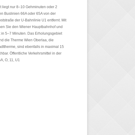
 liegt nur 8–10 Gehminuten oder 2
en Buslinien 66A oder 65A von der
oststraße der U-Bahnlinie U1 entfernt. Mit
chen Sie den Wiener Hauptbahnhof und
t in 5–7 Minuten. Das Erholungsgebiet
nd die Therme Wien Oberlaa, die
dttherme, sind ebenfalls in maximal 15
hbar. Öffentliche Verkehrsmittel in der
A, O, 11, U1