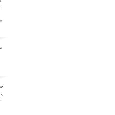
t
,
s
ft-
de
nt
ch
h