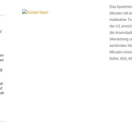
Das Apartment
Minuten mit d
Haltestelle Tr
der U1 errei
t
die Innenstad
Wienerberg u
berühmtes Sta
Minuten erreic
gen
Nähe: 65A, 66
tes
ng
pt
nd
Lob