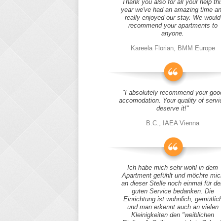
Thank you also for all your help thi
year we've had an amazing time a
really enjoyed our stay. We would
recommend your apartments to
anyone.
Kareela Florian, BMM Europe
"I absolutely recommend your goo
accomodation. Your quality of servi
deserve it!"
B.C., IAEA Vienna
Ich habe mich sehr wohl in dem
Apartment gefühlt und möchte mic
an dieser Stelle noch einmal für d
guten Service bedanken. Die
Einrichtung ist wohnlich, gemütlic
und man erkennt auch an vielen
Kleinigkeiten den "weiblichen