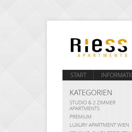
START
INFORMAT
KATEGORIEN
STUDIO & 2 ZIMMER
APARTMENTS
PREMIUM
LUXURY APARTMENT WIEN