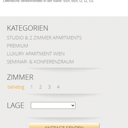
Öffentliche Verkehrsmittel in der Nähe: 65A, 66A, O, 11, U1
KATEGORIEN
STUDIO & 2 ZIMMER APARTMENTS
PREMIUM
LUXURY APARTMENT WIEN
SEMINAR- & KONFERENZRAUM
ZIMMER
beliebig
1
2
3
4
LAGE