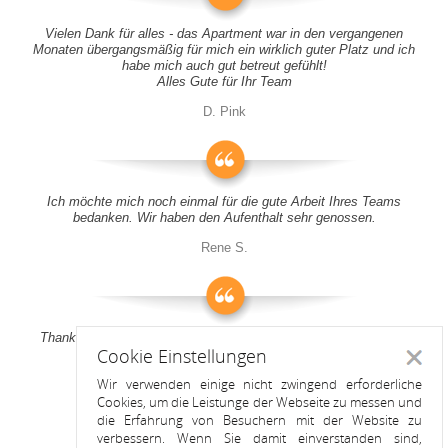
Vielen Dank für alles - das Apartment war in den vergangenen
Monaten übergangsmäßig für mich ein wirklich guter Platz und ich
habe mich auch gut betreut gefühlt!
Alles Gute für Ihr Team
D. Pink
Ich möchte mich noch einmal für die gute Arbeit Ihres Teams
bedanken. Wir haben den Aufenthalt sehr genossen.
Rene S.
Thank you all for your support! It was a pleasure to stay at your
Cookie Einstellungen
apartment
Schlie
Wir verwenden einige nicht zwingend erforderliche
Anitah S.
Cookies, um die Leistunge der Webseite zu messen und
die Erfahrung von Besuchern mit der Website zu
verbessern. Wenn Sie damit einverstanden sind,