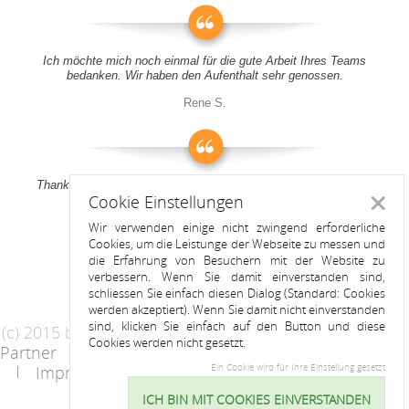
Ich möchte mich noch einmal für die gute Arbeit Ihres Teams
bedanken. Wir haben den Aufenthalt sehr genossen.
Rene S.
Thank you all for your support! It was a pleasure to stay at your
Cookie Einstellungen
apartment
Schlie
Wir verwenden einige nicht zwingend erforderliche
Anitah S.
Cookies, um die Leistunge der Webseite zu messen und
die Erfahrung von Besuchern mit der Website zu
verbessern. Wenn Sie damit einverstanden sind,
schliessen Sie einfach diesen Dialog (Standard: Cookies
werden akzeptiert). Wenn Sie damit nicht einverstanden
sind, klicken Sie einfach auf den Button und diese
(c) 2015 by Riess Apartments
Cookies werden nicht gesetzt.
Partner
AGB
Datenschutzerklärung
Impressum
Kontakt
Ein Cookie wird für Ihre Einstellung gesetzt
ICH BIN MIT COOKIES EINVERSTANDEN
Cookie