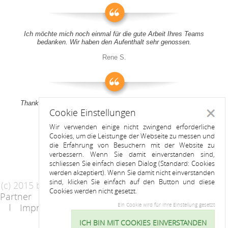
Ich möchte mich noch einmal für die gute Arbeit Ihres Teams
bedanken. Wir haben den Aufenthalt sehr genossen.
Rene S.
Thank you all for your support! It was a pleasure to stay at your
Cookie Einstellungen
apartment
Schlie
Wir verwenden einige nicht zwingend erforderliche
Anitah S.
Cookies, um die Leistunge der Webseite zu messen und
die Erfahrung von Besuchern mit der Website zu
verbessern. Wenn Sie damit einverstanden sind,
schliessen Sie einfach diesen Dialog (Standard: Cookies
werden akzeptiert). Wenn Sie damit nicht einverstanden
sind, klicken Sie einfach auf den Button und diese
(c) 2015 by Riess Apartments
Cookies werden nicht gesetzt.
Partner
AGB
Datenschutzerklärung
Impressum
Kontakt
Ein Cookie wird für Ihre Einstellung gesetzt
ICH BIN MIT COOKIES EINVERSTANDEN
Cookie