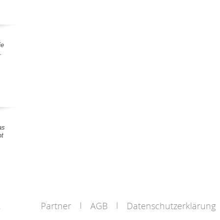
ie
.
as
nt
Partner
AGB
Datenschutzerklärung
s