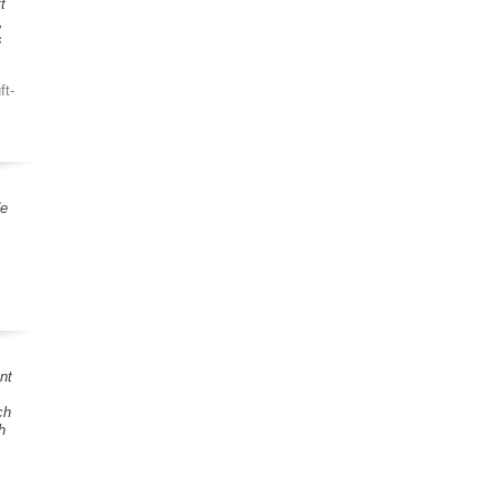
t
,
s
ft-
de
nt
ch
h