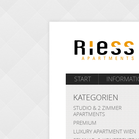
START
INFORMAT
KATEGORIEN
STUDIO & 2 ZIMMER
APARTMENTS
PREMIUM
LUXURY APARTMENT WIEN