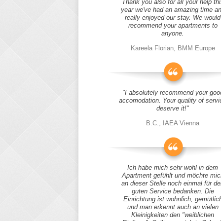
Thank you also for all your help thi
year we've had an amazing time a
really enjoyed our stay. We would
recommend your apartments to
anyone.
Kareela Florian, BMM Europe
"I absolutely recommend your goo
accomodation. Your quality of servi
deserve it!"
B.C., IAEA Vienna
Ich habe mich sehr wohl in dem
Apartment gefühlt und möchte mic
an dieser Stelle noch einmal für d
guten Service bedanken. Die
Einrichtung ist wohnlich, gemütlic
und man erkennt auch an vielen
Kleinigkeiten den "weiblichen