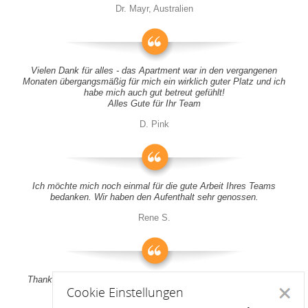
Dr. Mayr, Australien
Vielen Dank für alles - das Apartment war in den vergangenen
Monaten übergangsmäßig für mich ein wirklich guter Platz und ich
habe mich auch gut betreut gefühlt!
Alles Gute für Ihr Team
D. Pink
Ich möchte mich noch einmal für die gute Arbeit Ihres Teams
bedanken. Wir haben den Aufenthalt sehr genossen.
Rene S.
Thank you all for your support! It was a pleasure to stay at your
Cookie Einstellungen
apartment
Schlie