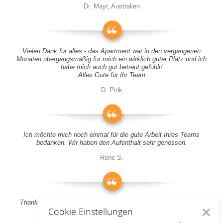
Dr. Mayr, Australien
Vielen Dank für alles - das Apartment war in den vergangenen
Monaten übergangsmäßig für mich ein wirklich guter Platz und ich
habe mich auch gut betreut gefühlt!
Alles Gute für Ihr Team
D. Pink
Ich möchte mich noch einmal für die gute Arbeit Ihres Teams
bedanken. Wir haben den Aufenthalt sehr genossen.
Rene S.
Thank you all for your support! It was a pleasure to stay at your
Cookie Einstellungen
apartment
Schlie