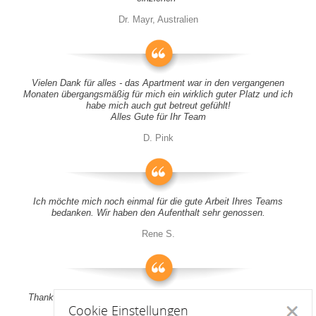
Dr. Mayr, Australien
Vielen Dank für alles - das Apartment war in den vergangenen
Monaten übergangsmäßig für mich ein wirklich guter Platz und ich
habe mich auch gut betreut gefühlt!
Alles Gute für Ihr Team
D. Pink
Ich möchte mich noch einmal für die gute Arbeit Ihres Teams
bedanken. Wir haben den Aufenthalt sehr genossen.
Rene S.
Thank you all for your support! It was a pleasure to stay at your
Cookie Einstellungen
apartment
Schlie