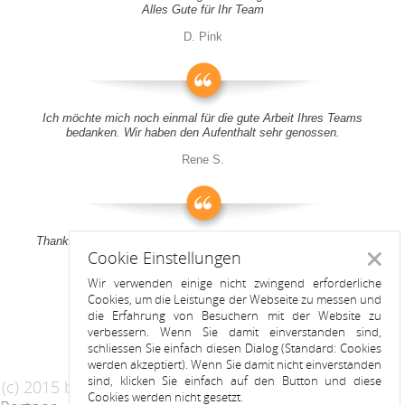
Alles Gute für Ihr Team
D. Pink
Ich möchte mich noch einmal für die gute Arbeit Ihres Teams
bedanken. Wir haben den Aufenthalt sehr genossen.
Rene S.
Thank you all for your support! It was a pleasure to stay at your
Cookie Einstellungen
apartment
Schlie
Wir verwenden einige nicht zwingend erforderliche
Anitah S.
Cookies, um die Leistunge der Webseite zu messen und
die Erfahrung von Besuchern mit der Website zu
verbessern. Wenn Sie damit einverstanden sind,
schliessen Sie einfach diesen Dialog (Standard: Cookies
werden akzeptiert). Wenn Sie damit nicht einverstanden
sind, klicken Sie einfach auf den Button und diese
(c) 2015 by Riess Apartments
Cookies werden nicht gesetzt.