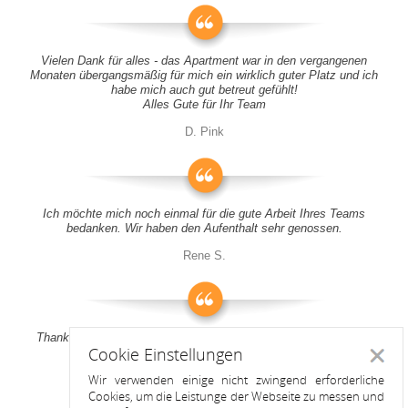
Vielen Dank für alles - das Apartment war in den vergangenen
Monaten übergangsmäßig für mich ein wirklich guter Platz und ich
habe mich auch gut betreut gefühlt!
Alles Gute für Ihr Team
D. Pink
Ich möchte mich noch einmal für die gute Arbeit Ihres Teams
bedanken. Wir haben den Aufenthalt sehr genossen.
Rene S.
Thank you all for your support! It was a pleasure to stay at your
Cookie Einstellungen
apartment
Schlie
Wir verwenden einige nicht zwingend erforderliche
Anitah S.
Cookies, um die Leistunge der Webseite zu messen und