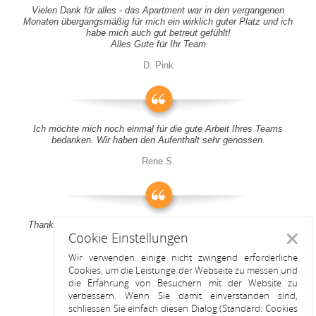
Vielen Dank für alles - das Apartment war in den vergangenen
Monaten übergangsmäßig für mich ein wirklich guter Platz und ich
habe mich auch gut betreut gefühlt!
Alles Gute für Ihr Team
D. Pink
Ich möchte mich noch einmal für die gute Arbeit Ihres Teams
bedanken. Wir haben den Aufenthalt sehr genossen.
Rene S.
Thank you all for your support! It was a pleasure to stay at your
Cookie Einstellungen
apartment
Schlie
Wir verwenden einige nicht zwingend erforderliche
Anitah S.
Cookies, um die Leistunge der Webseite zu messen und
die Erfahrung von Besuchern mit der Website zu
verbessern. Wenn Sie damit einverstanden sind,
schliessen Sie einfach diesen Dialog (Standard: Cookies