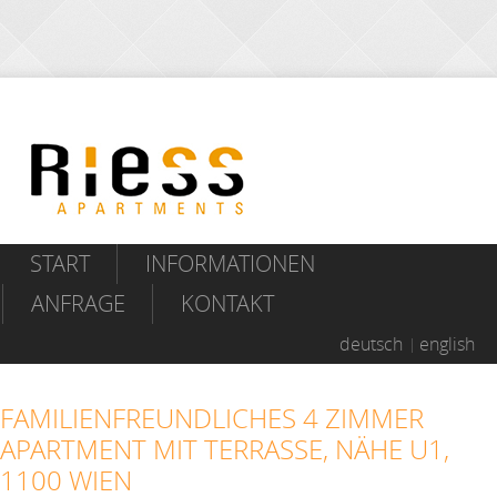
START
INFORMATIONEN
ANFRAGE
KONTAKT
deutsch
english
FAMILIENFREUNDLICHES 4 ZIMMER
APARTMENT MIT TERRASSE, NÄHE U1,
1100 WIEN