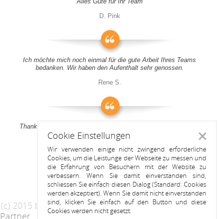
Alles Gute für Ihr Team
D. Pink
Ich möchte mich noch einmal für die gute Arbeit Ihres Teams
bedanken. Wir haben den Aufenthalt sehr genossen.
Rene S.
Thank you all for your support! It was a pleasure to stay at your
Cookie Einstellungen
apartment
Schlie
Wir verwenden einige nicht zwingend erforderliche
Anitah S.
Cookies, um die Leistunge der Webseite zu messen und
die Erfahrung von Besuchern mit der Website zu
verbessern. Wenn Sie damit einverstanden sind,
schliessen Sie einfach diesen Dialog (Standard: Cookies
werden akzeptiert). Wenn Sie damit nicht einverstanden
sind, klicken Sie einfach auf den Button und diese
(c) 2015 by Riess Apartments
Cookies werden nicht gesetzt.
Partner
AGB
Datenschutzerklärung