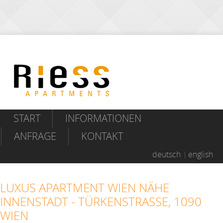
START
INFORMATIONEN
ANFRAGE
KONTAKT
deutsch
english
LUXUS APARTMENT WIEN NÄHE
INNENSTADT - TÜRKENSTRASSE, 1090 W
IEN