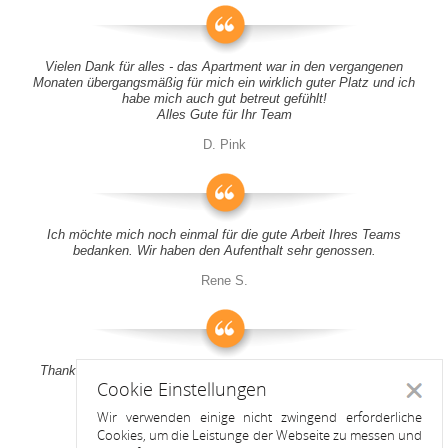
Vielen Dank für alles - das Apartment war in den vergangenen
Monaten übergangsmäßig für mich ein wirklich guter Platz und ich
habe mich auch gut betreut gefühlt!
Alles Gute für Ihr Team
D. Pink
Ich möchte mich noch einmal für die gute Arbeit Ihres Teams
bedanken. Wir haben den Aufenthalt sehr genossen.
Rene S.
Thank you all for your support! It was a pleasure to stay at your
Cookie Einstellungen
apartment
Schlie
Wir verwenden einige nicht zwingend erforderliche
Anitah S.
Cookies, um die Leistunge der Webseite zu messen und