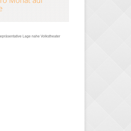
pro Monat auf
e
repräsentative Lage nahe Volkstheater