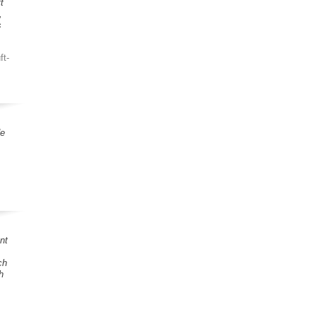
t
,
s
ft-
de
nt
ch
h