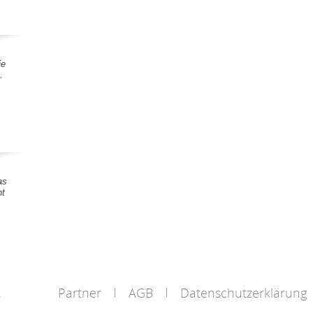
ie
.
as
nt
Partner
AGB
Datenschutzerklärung
s