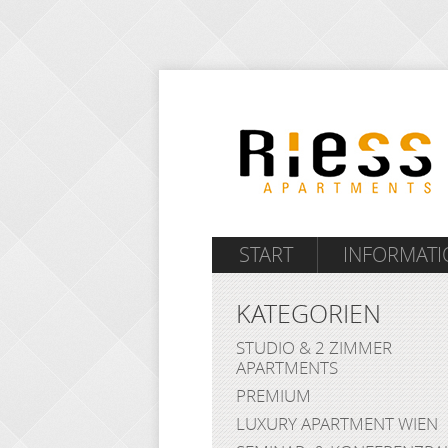
START
INFORMAT
KATEGORIEN
STUDIO & 2 ZIMMER
APARTMENTS
PREMIUM
LUXURY APARTMENT WIEN