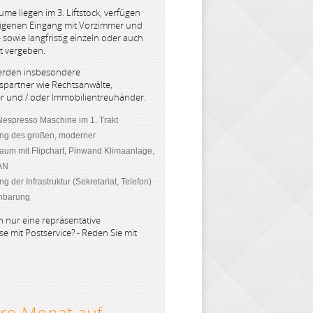
me liegen im 3. Liftstock, verfügen
eigenen Eingang mit Vorzimmer und
 sowie langfristig einzeln oder auch
t vergeben.
erden insbesondere
partner wie Rechtsanwälte,
r und / oder Immobilientreuhänder.
espresso Maschine im 1. Trakt
ng des großen, moderner
aum mit Flipchart, Pinwand Klimaanlage,
AN
g der Infrastruktur (Sekretariat, Telefon)
inbarung
n nur eine repräsentative
e mit Postservice? - Reden Sie mit