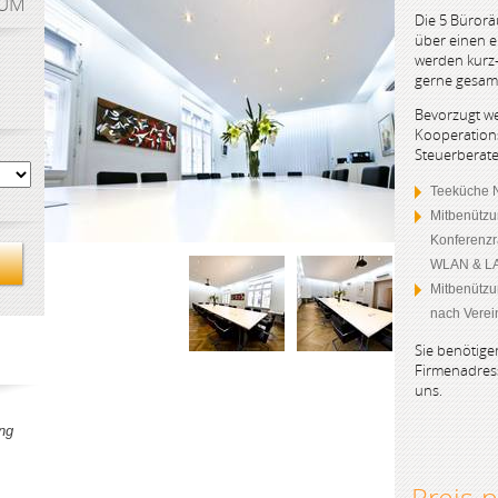
AUM
Die 5 Büroräu
über einen 
werden kurz-
gerne gesam
Bevorzugt w
Kooperations
Steuerberate
Teeküche N
Mitbenützu
Konferenzr
WLAN & L
Mitbenützun
nach Vere
Sie benötige
Firmenadress
uns.
ng