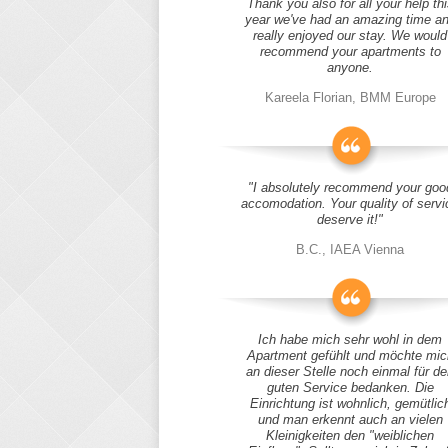
Thank you also for all your help thi
year we've had an amazing time a
really enjoyed our stay. We would
recommend your apartments to
anyone.
Kareela Florian, BMM Europe
"I absolutely recommend your goo
accomodation. Your quality of servi
deserve it!"
B.C., IAEA Vienna
Ich habe mich sehr wohl in dem
Apartment gefühlt und möchte mic
an dieser Stelle noch einmal für d
guten Service bedanken. Die
Einrichtung ist wohnlich, gemütlic
und man erkennt auch an vielen
Kleinigkeiten den "weiblichen