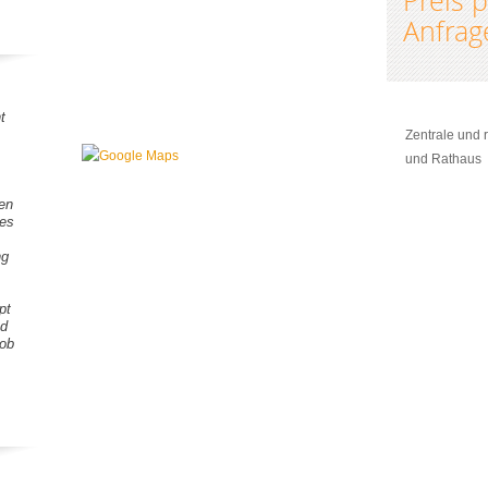
Preis 
Anfrag
t
Zentrale und 
und Rathaus
gen
tes
ng
pt
nd
Lob