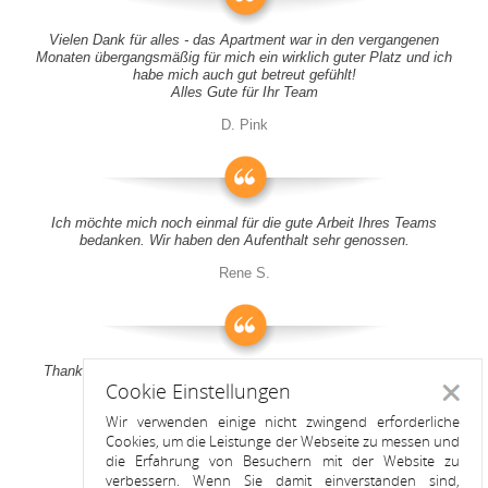
Vielen Dank für alles - das Apartment war in den vergangenen
Monaten übergangsmäßig für mich ein wirklich guter Platz und ich
habe mich auch gut betreut gefühlt!
Alles Gute für Ihr Team
D. Pink
Ich möchte mich noch einmal für die gute Arbeit Ihres Teams
bedanken. Wir haben den Aufenthalt sehr genossen.
Rene S.
Thank you all for your support! It was a pleasure to stay at your
Cookie Einstellungen
apartment
Schlie
Wir verwenden einige nicht zwingend erforderliche
Anitah S.
Cookies, um die Leistunge der Webseite zu messen und
die Erfahrung von Besuchern mit der Website zu
verbessern. Wenn Sie damit einverstanden sind,