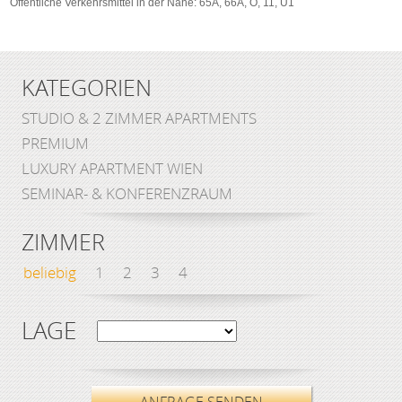
Öffentliche Verkehrsmittel in der Nähe: 65A, 66A, O, 11, U1
KATEGORIEN
STUDIO & 2 ZIMMER APARTMENTS
PREMIUM
LUXURY APARTMENT WIEN
SEMINAR- & KONFERENZRAUM
ZIMMER
beliebig
1
2
3
4
LAGE