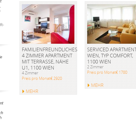
t
,
s
ft-
FAMILIENFREUNDLICHES
SERVICED APARTMEN
4 ZIMMER APARTMENT
WIEN, TYP COMFORT,
de
MIT TERRASSE, NÄHE
1100 WIEN
2 Zimmer
U1, 1100 WIEN
Preis pro Monat€ 1780
4 Zimmer
Preis pro Monat€ 2920
MEHR
MEHR
nt
ch
h