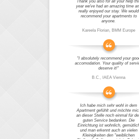
Thank you also for all your help thi
year we've had an amazing time a
really enjoyed our stay. We would
recommend your apartments to
anyone.
Kareela Florian, BMM Europe
"I absolutely recommend your goo
accomodation. Your quality of servi
deserve it!"
B.C., IAEA Vienna
Ich habe mich sehr wohl in dem
Apartment gefühlt und möchte mic
an dieser Stelle noch einmal für d
guten Service bedanken. Die
Einrichtung ist wohnlich, gemütlic
und man erkennt auch an vielen
Kleinigkeiten den "weiblichen