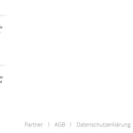
ie
.
as
nt
Partner
AGB
Datenschutzerklärung
s