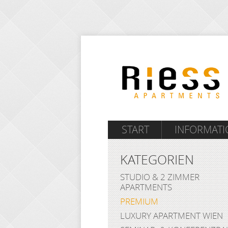
START
INFORMAT
KATEGORIEN
STUDIO & 2 ZIMMER
APARTMENTS
PREMIUM
LUXURY APARTMENT WIEN