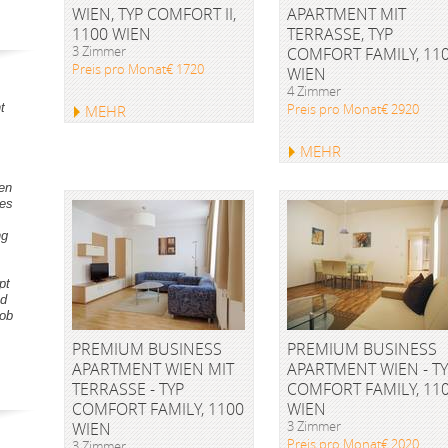
WIEN, TYP COMFORT II,
APARTMENT MIT
1100 WIEN
TERRASSE, TYP
3 Zimmer
COMFORT FAMILY, 11
Preis pro Monat€ 1720
WIEN
4 Zimmer
t
Preis pro Monat€ 2920
MEHR
MEHR
gen
tes
ng
pt
nd
Lob
PREMIUM BUSINESS
PREMIUM BUSINESS
APARTMENT WIEN MIT
APARTMENT WIEN - T
TERRASSE - TYP
COMFORT FAMILY, 11
COMFORT FAMILY, 1100
WIEN
3 Zimmer
WIEN
Preis pro Monat€ 2020
3 Zimmer