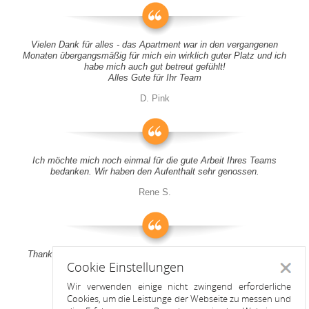
Vielen Dank für alles - das Apartment war in den vergangenen
Monaten übergangsmäßig für mich ein wirklich guter Platz und ich
habe mich auch gut betreut gefühlt!
Alles Gute für Ihr Team
D. Pink
Ich möchte mich noch einmal für die gute Arbeit Ihres Teams
bedanken. Wir haben den Aufenthalt sehr genossen.
Rene S.
Thank you all for your support! It was a pleasure to stay at your
Cookie Einstellungen
apartment
Schlie
Wir verwenden einige nicht zwingend erforderliche
Anitah S.
Cookies, um die Leistunge der Webseite zu messen und