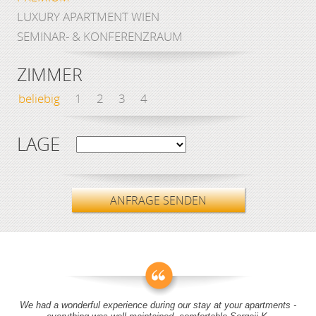
LUXURY APARTMENT WIEN
SEMINAR- & KONFERENZRAUM
ZIMMER
beliebig
1
2
3
4
LAGE
ANFRAGE SENDEN
We had a wonderful experience during our stay at your apartments -