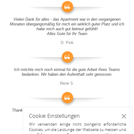
Vielen Dank für alles - das Apartment war in den vergangenen
Monaten übergangsmäßig für mich ein wirklich guter Platz und ich
habe mich auch gut betreut gefühlt!
Alles Gute für Ihr Team
D. Pink
Ich möchte mich noch einmal für die gute Arbeit Ihres Teams
bedanken. Wir haben den Aufenthalt sehr genossen.
Rene S.
Thank you all for your support! It was a pleasure to stay at your
Cookie Einstellungen
apartment
Schlie
Wir verwenden einige nicht zwingend erforderliche
Anitah S.
Cookies, um die Leistunge der Webseite zu messen und