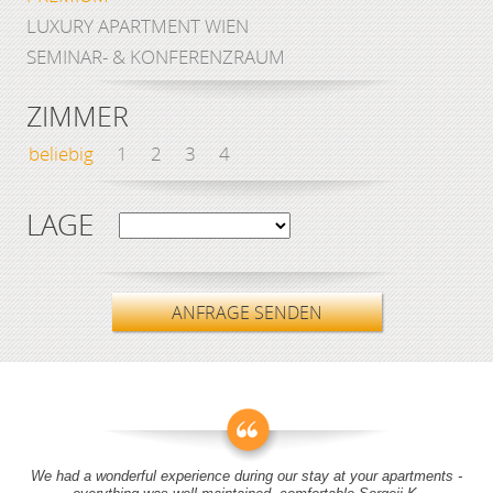
LUXURY APARTMENT WIEN
SEMINAR- & KONFERENZRAUM
ZIMMER
beliebig
1
2
3
4
LAGE
ANFRAGE SENDEN
We had a wonderful experience during our stay at your apartments -