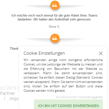
Ich möchte mich noch einmal für die gute Arbeit Ihres Teams
bedanken. Wir haben den Aufenthalt sehr genossen.
Rene S.
Thank you all for your support! It was a pleasure to stay at your
Cookie Einstellungen
apartment
Schlie
Wir verwenden einige nicht zwingend erforderliche
Anitah S.
Cookies, um die Leistunge der Webseite zu messen und
die Erfahrung von Besuchern mit der Website zu
verbessern. Wenn Sie damit einverstanden sind,
schliessen Sie einfach diesen Dialog (Standard: Cookies
werden akzeptiert). Wenn Sie damit nicht einverstanden
sind, klicken Sie einfach auf den Button und diese
(c) 2015 by Riess Apartments
Cookies werden nicht gesetzt.
Partner
AGB
Datenschutzerklärung
Impressum
Kontakt
Ein Cookie wird für Ihre Einstellung gesetzt
ICH BIN MIT COOKIES EINVERSTANDEN
Cookie