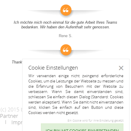
Ich möchte mich noch einmal für die gute Arbeit Ihres Teams
bedanken. Wir haben den Aufenthalt sehr genossen.
Rene S.
Thank you all for your support! It was a pleasure to stay at your
Cookie Einstellungen
apartment
Schlie
Wir verwenden einige nicht zwingend erforderliche
Anitah S.
Cookies, um die Leistunge der Webseite zu messen und
die Erfahrung von Besuchern mit der Website zu
verbessern. Wenn Sie damit einverstanden sind,
schliessen Sie einfach diesen Dialog (Standard: Cookies
werden akzeptiert). Wenn Sie damit nicht einverstanden
sind, klicken Sie einfach auf den Button und diese
(c) 2015 by Riess Apartments
Cookies werden nicht gesetzt.
Partner
AGB
Datenschutzerklärung
Impressum
Kontakt
Ein Cookie wird für Ihre Einstellung gesetzt
ICH BIN MIT COOKIES EINVERSTANDEN