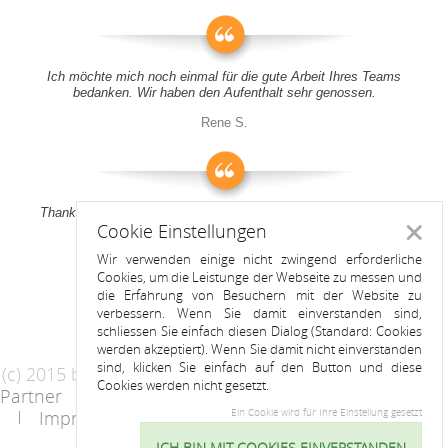
Ich möchte mich noch einmal für die gute Arbeit Ihres Teams
bedanken. Wir haben den Aufenthalt sehr genossen.
Rene S.
Thank you all for your support! It was a pleasure to stay at your
Cookie Einstellungen
apartment
Schlie
Wir verwenden einige nicht zwingend erforderliche
Anitah S.
Cookies, um die Leistunge der Webseite zu messen und
die Erfahrung von Besuchern mit der Website zu
verbessern. Wenn Sie damit einverstanden sind,
schliessen Sie einfach diesen Dialog (Standard: Cookies
werden akzeptiert). Wenn Sie damit nicht einverstanden
sind, klicken Sie einfach auf den Button und diese
(c) 2015 by Riess Apartments
Cookies werden nicht gesetzt.
Partner
AGB
Datenschutzerklärung
Impressum
Kontakt
Ein Cookie wird für Ihre Einstellung gesetzt
ICH BIN MIT COOKIES EINVERSTANDEN