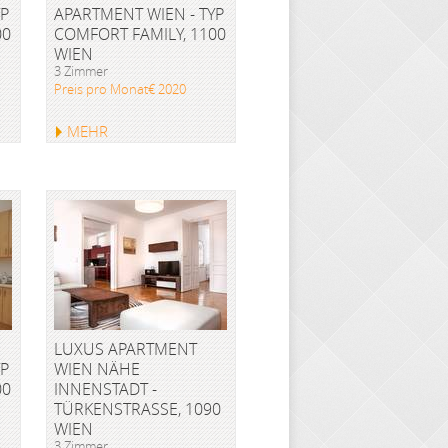
YP
APARTMENT WIEN - TYP
00
COMFORT FAMILY, 1100
WIEN
3 Zimmer
Preis pro Monat€ 2020
MEHR
LUXUS APARTMENT
YP
WIEN NÄHE
00
INNENSTADT -
TÜRKENSTRASSE, 1090 W
IEN
3 Zimmer