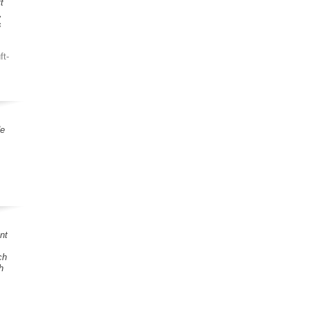
t
,
s
ft-
de
nt
ch
h