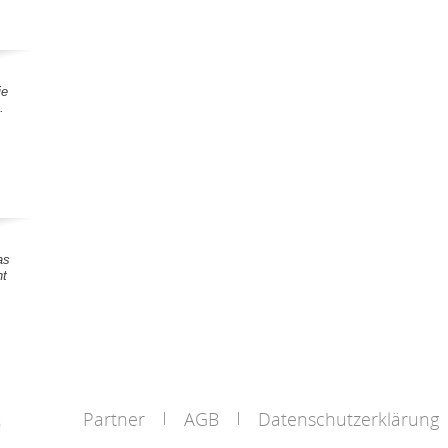
ie
.
as
nt
Partner
AGB
Datenschutzerklärung
s