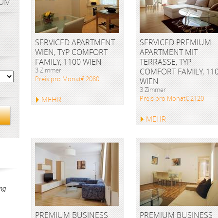
AUM
SERVICED APARTMENT
SERVICED PREMIUM
WIEN, TYP COMFORT
APARTMENT MIT
FAMILY, 1100 WIEN
TERRASSE, TYP
3 Zimmer
COMFORT FAMILY, 11
Preis pro Monat€ 2080
WIEN
3 Zimmer
Preis pro Monat€ 2120
MEHR
MEHR
ng
PREMIUM BUSINESS
PREMIUM BUSINESS