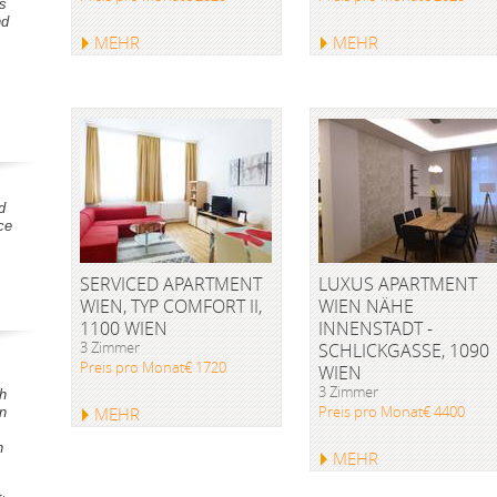
s
nd
MEHR
MEHR
d
ce
SERVICED APARTMENT
LUXUS APARTMENT
WIEN, TYP COMFORT II,
WIEN NÄHE
1100 WIEN
INNENSTADT -
3 Zimmer
SCHLICKGASSE, 1090
Preis pro Monat€ 1720
WIEN
3 Zimmer
h
Preis pro Monat€ 4400
MEHR
en
h
MEHR