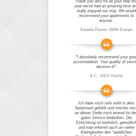
Thank you also for all your help thi
year we've had an amazing time a
really enjoyed our stay. We would
recommend your apartments to
anyone.
Kareela Florian, BMM Europe
"I absolutely recommend your goo
accomodation. Your quality of servi
deserve it!"
B.C., IAEA Vienna
Ich habe mich sehr wohl in dem
Apartment gefühlt und möchte mic
an dieser Stelle noch einmal für d
guten Service bedanken. Die
Einrichtung ist wohnlich, gemütlic
und man erkennt auch an vielen
Kleinigkeiten den "weiblichen