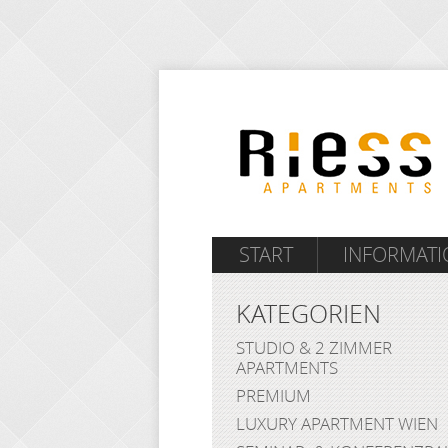
START
INFORMAT
KATEGORIEN
STUDIO & 2 ZIMMER
APARTMENTS
PREMIUM
LUXURY APARTMENT WIEN