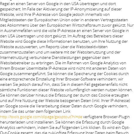
Regel an einen Server von Google in den USA übertragen und dort
gespeichert. Im Falle der Aktivierung der IP-Anonymisierung auf dieser
Website, wird Ihre IP-Adresse von Google jedoch innerhalb von
Mitgliedstaaten der Europäischen Union oder in anderen Vertragsstaaten
des Abkommens über den Europäischen Wirtschaftsraum zuvor gekürzt. Nur
in Ausnahmefällen wird die volle IP-Adresse an einen Server von Google in
den USA übertragen und dort gekürzt. Im Auftrag des Betreibers dieser
Website wird Google diese Informationen benutzen, um Ihre Nutzung der
Website auszuwerten, um Reports über die Websiteaktivitäten
zusammenzustellen und um weitere mit der Websitenutzung und der
Internetnutzung verbundene Dienstleistungen gegenüber dem
Websitebetreiber zu erbringen. Die im Rahmen von Google Analytics von
Ihrem Browser übermittelte IP-Adresse wird nicht mit anderen Daten von
Google zusammengeführt. Sie können die Speicherung der Cookies durch
eine entsprechende Einstellung Ihrer Browser-Software verhindern; wir
weisen Sie jedoch darauf hin, dass Sie in diesem Fall gegebenenfalls nicht
sämtliche Funktionen dieser Website vollumfänglich werden nutzen können.
Sie können darüber hinaus die Erfassung der durch das Cookie erzeugten
und auf Ihre Nutzung der Website bezogenen Daten (inkl. Ihrer IP-Adresse)
an Google sowie die Verarbeitung dieser Daten durch Google verhindern,
indem Sie das unter dem folgenden Link
http://tools.google.com/dlpage/gaoptout?hl=de
verfügbare Browser-Plugin
herunterladen und installieren. Sie können die Erfassung durch Google
Analytics verhindern, indem Sie auf folgenden Link klicken. Es wird ein Opt-
Out-Cookie gesetzt, das die zukünftige Erfassung Ihrer Daten beim Besuch