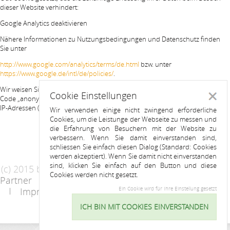
dieser Website verhindert:
Google Analytics deaktivieren
Nähere Informationen zu Nutzungsbedingungen und Datenschutz finden
Sie unter
http://www.google.com/analytics/terms/de.html
bzw. unter
https://www.google.de/intl/de/policies/
.
Wir weisen Sie darauf hin, dass auf dieser Website Google Analytics um den
Cookie Einstellungen
Schlie
Code „anonymizeIp“ erweitert wurde, um eine anonymisierte Erfassung von
IP-Adressen (sog. IP-Masking) zu gewährleisten.
Wir verwenden einige nicht zwingend erforderliche
Cookies, um die Leistunge der Webseite zu messen und
die Erfahrung von Besuchern mit der Website zu
verbessern. Wenn Sie damit einverstanden sind,
schliessen Sie einfach diesen Dialog (Standard: Cookies
werden akzeptiert). Wenn Sie damit nicht einverstanden
sind, klicken Sie einfach auf den Button und diese
(c) 2015 by Riess Apartments
Cookies werden nicht gesetzt.
Partner
AGB
Datenschutzerklärung
Impressum
Kontakt
Ein Cookie wird für Ihre Einstellung gesetzt
ICH BIN MIT COOKIES EINVERSTANDEN
Cookie
Einstellu