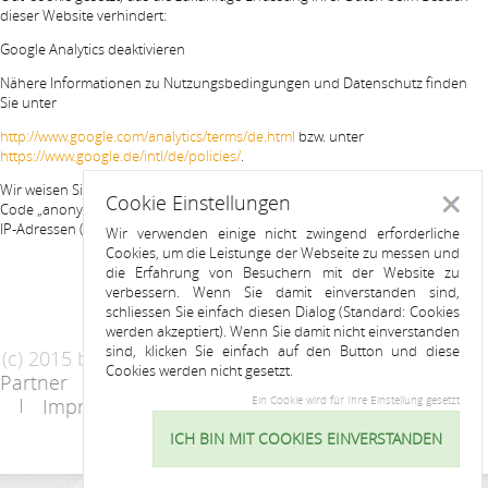
dieser Website verhindert:
Google Analytics deaktivieren
Nähere Informationen zu Nutzungsbedingungen und Datenschutz finden
Sie unter
http://www.google.com/analytics/terms/de.html
bzw. unter
https://www.google.de/intl/de/policies/
.
Wir weisen Sie darauf hin, dass auf dieser Website Google Analytics um den
Cookie Einstellungen
Schlie
Code „anonymizeIp“ erweitert wurde, um eine anonymisierte Erfassung von
IP-Adressen (sog. IP-Masking) zu gewährleisten.
Wir verwenden einige nicht zwingend erforderliche
Cookies, um die Leistunge der Webseite zu messen und
die Erfahrung von Besuchern mit der Website zu
verbessern. Wenn Sie damit einverstanden sind,
schliessen Sie einfach diesen Dialog (Standard: Cookies
werden akzeptiert). Wenn Sie damit nicht einverstanden
sind, klicken Sie einfach auf den Button und diese
(c) 2015 by Riess Apartments
Cookies werden nicht gesetzt.
Partner
AGB
Datenschutzerklärung
Impressum
Kontakt
Ein Cookie wird für Ihre Einstellung gesetzt
ICH BIN MIT COOKIES EINVERSTANDEN
Cookie
Einstellu