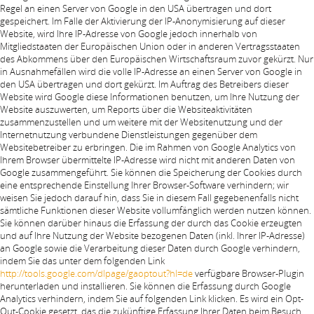
Regel an einen Server von Google in den USA übertragen und dort
gespeichert. Im Falle der Aktivierung der IP-Anonymisierung auf dieser
Website, wird Ihre IP-Adresse von Google jedoch innerhalb von
Mitgliedstaaten der Europäischen Union oder in anderen Vertragsstaaten
des Abkommens über den Europäischen Wirtschaftsraum zuvor gekürzt. Nur
in Ausnahmefällen wird die volle IP-Adresse an einen Server von Google in
den USA übertragen und dort gekürzt. Im Auftrag des Betreibers dieser
Website wird Google diese Informationen benutzen, um Ihre Nutzung der
Website auszuwerten, um Reports über die Websiteaktivitäten
zusammenzustellen und um weitere mit der Websitenutzung und der
Internetnutzung verbundene Dienstleistungen gegenüber dem
Websitebetreiber zu erbringen. Die im Rahmen von Google Analytics von
Ihrem Browser übermittelte IP-Adresse wird nicht mit anderen Daten von
Google zusammengeführt. Sie können die Speicherung der Cookies durch
eine entsprechende Einstellung Ihrer Browser-Software verhindern; wir
weisen Sie jedoch darauf hin, dass Sie in diesem Fall gegebenenfalls nicht
sämtliche Funktionen dieser Website vollumfänglich werden nutzen können.
Sie können darüber hinaus die Erfassung der durch das Cookie erzeugten
und auf Ihre Nutzung der Website bezogenen Daten (inkl. Ihrer IP-Adresse)
an Google sowie die Verarbeitung dieser Daten durch Google verhindern,
indem Sie das unter dem folgenden Link
http://tools.google.com/dlpage/gaoptout?hl=de
verfügbare Browser-Plugin
herunterladen und installieren. Sie können die Erfassung durch Google
Analytics verhindern, indem Sie auf folgenden Link klicken. Es wird ein Opt-
Out-Cookie gesetzt, das die zukünftige Erfassung Ihrer Daten beim Besuch