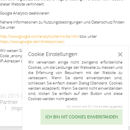
dieser Website verhindert:
Google Analytics deaktivieren
Nähere Informationen zu Nutzungsbedingungen und Datenschutz finden
Sie unter
http://www.google.com/analytics/terms/de.html
bzw. unter
https://www.google.de/intl/de/policies/
.
Wir weisen Sie darauf hin, dass auf dieser Website Google Analytics um den
Cookie Einstellungen
Schlie
Code „anonymizeIp“ erweitert wurde, um eine anonymisierte Erfassung von
IP-Adressen (sog. IP-Masking) zu gewährleisten.
Wir verwenden einige nicht zwingend erforderliche
Cookies, um die Leistunge der Webseite zu messen und
die Erfahrung von Besuchern mit der Website zu
verbessern. Wenn Sie damit einverstanden sind,
schliessen Sie einfach diesen Dialog (Standard: Cookies
werden akzeptiert). Wenn Sie damit nicht einverstanden
sind, klicken Sie einfach auf den Button und diese
(c) 2015 by Riess Apartments
Cookies werden nicht gesetzt.
Partner
AGB
Datenschutzerklärung
Impressum
Kontakt
Ein Cookie wird für Ihre Einstellung gesetzt
ICH BIN MIT COOKIES EINVERSTANDEN
Cookie
Einstellu