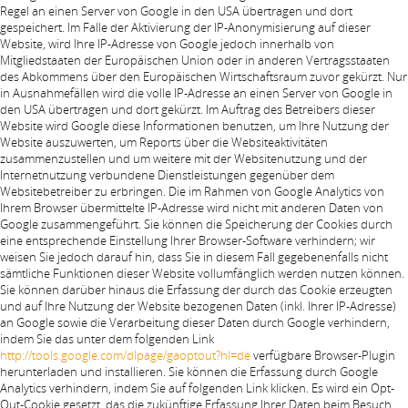
Regel an einen Server von Google in den USA übertragen und dort
gespeichert. Im Falle der Aktivierung der IP-Anonymisierung auf dieser
Website, wird Ihre IP-Adresse von Google jedoch innerhalb von
Mitgliedstaaten der Europäischen Union oder in anderen Vertragsstaaten
des Abkommens über den Europäischen Wirtschaftsraum zuvor gekürzt. Nur
in Ausnahmefällen wird die volle IP-Adresse an einen Server von Google in
den USA übertragen und dort gekürzt. Im Auftrag des Betreibers dieser
Website wird Google diese Informationen benutzen, um Ihre Nutzung der
Website auszuwerten, um Reports über die Websiteaktivitäten
zusammenzustellen und um weitere mit der Websitenutzung und der
Internetnutzung verbundene Dienstleistungen gegenüber dem
Websitebetreiber zu erbringen. Die im Rahmen von Google Analytics von
Ihrem Browser übermittelte IP-Adresse wird nicht mit anderen Daten von
Google zusammengeführt. Sie können die Speicherung der Cookies durch
eine entsprechende Einstellung Ihrer Browser-Software verhindern; wir
weisen Sie jedoch darauf hin, dass Sie in diesem Fall gegebenenfalls nicht
sämtliche Funktionen dieser Website vollumfänglich werden nutzen können.
Sie können darüber hinaus die Erfassung der durch das Cookie erzeugten
und auf Ihre Nutzung der Website bezogenen Daten (inkl. Ihrer IP-Adresse)
an Google sowie die Verarbeitung dieser Daten durch Google verhindern,
indem Sie das unter dem folgenden Link
http://tools.google.com/dlpage/gaoptout?hl=de
verfügbare Browser-Plugin
herunterladen und installieren. Sie können die Erfassung durch Google
Analytics verhindern, indem Sie auf folgenden Link klicken. Es wird ein Opt-
Out-Cookie gesetzt, das die zukünftige Erfassung Ihrer Daten beim Besuch