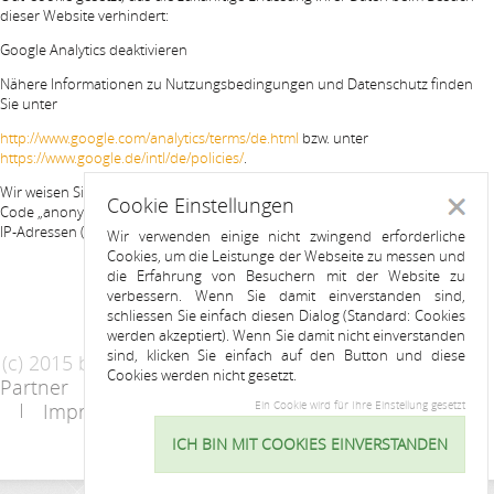
dieser Website verhindert:
Google Analytics deaktivieren
Nähere Informationen zu Nutzungsbedingungen und Datenschutz finden
Sie unter
http://www.google.com/analytics/terms/de.html
bzw. unter
https://www.google.de/intl/de/policies/
.
Wir weisen Sie darauf hin, dass auf dieser Website Google Analytics um den
Cookie Einstellungen
Schlie
Code „anonymizeIp“ erweitert wurde, um eine anonymisierte Erfassung von
IP-Adressen (sog. IP-Masking) zu gewährleisten.
Wir verwenden einige nicht zwingend erforderliche
Cookies, um die Leistunge der Webseite zu messen und
die Erfahrung von Besuchern mit der Website zu
verbessern. Wenn Sie damit einverstanden sind,
schliessen Sie einfach diesen Dialog (Standard: Cookies
werden akzeptiert). Wenn Sie damit nicht einverstanden
sind, klicken Sie einfach auf den Button und diese
(c) 2015 by Riess Apartments
Cookies werden nicht gesetzt.
Partner
AGB
Datenschutzerklärung
Impressum
Kontakt
Ein Cookie wird für Ihre Einstellung gesetzt
ICH BIN MIT COOKIES EINVERSTANDEN
Cookie
Einstellu