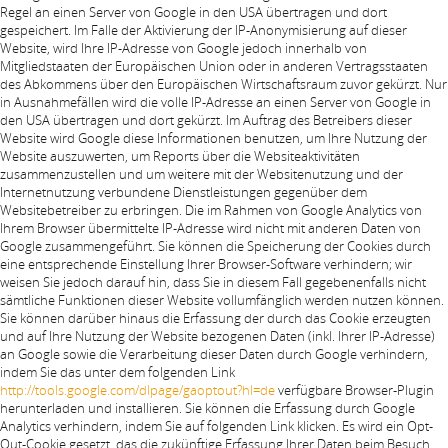
Regel an einen Server von Google in den USA übertragen und dort
gespeichert. Im Falle der Aktivierung der IP-Anonymisierung auf dieser
Website, wird Ihre IP-Adresse von Google jedoch innerhalb von
Mitgliedstaaten der Europäischen Union oder in anderen Vertragsstaaten
des Abkommens über den Europäischen Wirtschaftsraum zuvor gekürzt. Nur
in Ausnahmefällen wird die volle IP-Adresse an einen Server von Google in
den USA übertragen und dort gekürzt. Im Auftrag des Betreibers dieser
Website wird Google diese Informationen benutzen, um Ihre Nutzung der
Website auszuwerten, um Reports über die Websiteaktivitäten
zusammenzustellen und um weitere mit der Websitenutzung und der
Internetnutzung verbundene Dienstleistungen gegenüber dem
Websitebetreiber zu erbringen. Die im Rahmen von Google Analytics von
Ihrem Browser übermittelte IP-Adresse wird nicht mit anderen Daten von
Google zusammengeführt. Sie können die Speicherung der Cookies durch
eine entsprechende Einstellung Ihrer Browser-Software verhindern; wir
weisen Sie jedoch darauf hin, dass Sie in diesem Fall gegebenenfalls nicht
sämtliche Funktionen dieser Website vollumfänglich werden nutzen können.
Sie können darüber hinaus die Erfassung der durch das Cookie erzeugten
und auf Ihre Nutzung der Website bezogenen Daten (inkl. Ihrer IP-Adresse)
an Google sowie die Verarbeitung dieser Daten durch Google verhindern,
indem Sie das unter dem folgenden Link
http://tools.google.com/dlpage/gaoptout?hl=de
verfügbare Browser-Plugin
herunterladen und installieren. Sie können die Erfassung durch Google
Analytics verhindern, indem Sie auf folgenden Link klicken. Es wird ein Opt-
Out-Cookie gesetzt, das die zukünftige Erfassung Ihrer Daten beim Besuch