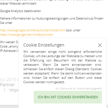
dieser Website verhindert:
Google Analytics deaktivieren
Nähere Informationen zu Nutzungsbedingungen und Datenschutz finden
Sie unter
http://www.google.com/analytics/terms/de.html
bzw. unter
https://www.google.de/intl/de/policies/
.
Wir weisen Sie darauf hin, dass auf dieser Website Google Analytics um den
Cookie Einstellungen
Schlie
Code „anonymizeIp“ erweitert wurde, um eine anonymisierte Erfassung von
IP-Adressen (sog. IP-Masking) zu gewährleisten.
Wir verwenden einige nicht zwingend erforderliche
Cookies, um die Leistunge der Webseite zu messen und
die Erfahrung von Besuchern mit der Website zu
verbessern. Wenn Sie damit einverstanden sind,
schliessen Sie einfach diesen Dialog (Standard: Cookies
werden akzeptiert). Wenn Sie damit nicht einverstanden
sind, klicken Sie einfach auf den Button und diese
(c) 2015 by Riess Apartments
Cookies werden nicht gesetzt.
Partner
AGB
Datenschutzerklärung
Impressum
Kontakt
Ein Cookie wird für Ihre Einstellung gesetzt
ICH BIN MIT COOKIES EINVERSTANDEN
Cookie
Einstellu