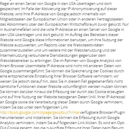
Regel an einen Server von Google in den USA übertragen und dort
gespeichert. Im Falle der Aktivierung der IP-Anonymisierung auf dieser
Website, wird Ihre IP-Adresse von Google jedoch innerhalb von
Mitgliedstaaten der Europäischen Union oder in anderen Vertragsstaaten
des Abkommens über den Europäischen Wirtschaftsraum zuvor gekürzt. Nur
in Ausnahmefällen wird die volle IP-Adresse an einen Server von Google in
den USA übertragen und dort gekürzt. Im Auftrag des Betreibers dieser
Website wird Google diese Informationen benutzen, um Ihre Nutzung der
Website auszuwerten, um Reports über die Websiteaktivitäten
zusammenzustellen und um weitere mit der Websitenutzung und der
Internetnutzung verbundene Dienstleistungen gegenüber dem
Websitebetreiber zu erbringen. Die im Rahmen von Google Analytics von
Ihrem Browser übermittelte IP-Adresse wird nicht mit anderen Daten von
Google zusammengeführt. Sie können die Speicherung der Cookies durch
eine entsprechende Einstellung Ihrer Browser-Software verhindern; wir
weisen Sie jedoch darauf hin, dass Sie in diesem Fall gegebenenfalls nicht
sämtliche Funktionen dieser Website vollumfänglich werden nutzen können.
Sie können darüber hinaus die Erfassung der durch das Cookie erzeugten
und auf Ihre Nutzung der Website bezogenen Daten (inkl. Ihrer IP-Adresse)
an Google sowie die Verarbeitung dieser Daten durch Google verhindern,
indem Sie das unter dem folgenden Link
http://tools.google.com/dlpage/gaoptout?hl=de
verfügbare Browser-Plugin
herunterladen und installieren. Sie können die Erfassung durch Google
Analytics verhindern, indem Sie auf folgenden Link klicken. Es wird ein Opt-
Out-Cookie gesetzt, das die zukünftige Erfassung Ihrer Daten beim Besuch