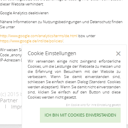
dieser Website verhindert:
Google Analytics deaktivieren
Nähere Informationen zu Nutzungsbedingungen und Datenschutz finden
Sie unter
http://www.google.com/analytics/terms/de.html
bzw. unter
https://www.google.de/intl/de/policies/
.
Wir weisen Sie darauf hin, dass auf dieser Website Google Analytics um den
Cookie Einstellungen
Schlie
Code „anonymizeIp“ erweitert wurde, um eine anonymisierte Erfassung von
IP-Adressen (sog. IP-Masking) zu gewährleisten.
Wir verwenden einige nicht zwingend erforderliche
Cookies, um die Leistunge der Webseite zu messen und
die Erfahrung von Besuchern mit der Website zu
verbessern. Wenn Sie damit einverstanden sind,
schliessen Sie einfach diesen Dialog (Standard: Cookies
werden akzeptiert). Wenn Sie damit nicht einverstanden
sind, klicken Sie einfach auf den Button und diese
(c) 2015 by Riess Apartments
Cookies werden nicht gesetzt.
Partner
AGB
Datenschutzerklärung
Impressum
Kontakt
Ein Cookie wird für Ihre Einstellung gesetzt
ICH BIN MIT COOKIES EINVERSTANDEN
Cookie
Einstellu