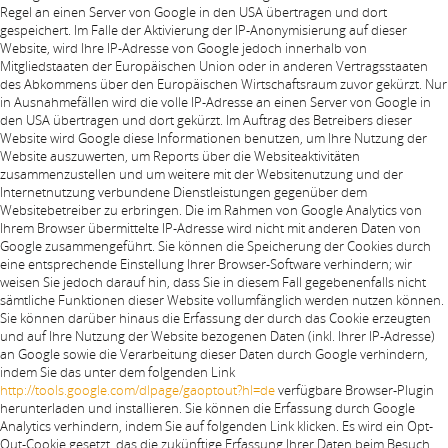
Regel an einen Server von Google in den USA übertragen und dort
gespeichert. Im Falle der Aktivierung der IP-Anonymisierung auf dieser
Website, wird Ihre IP-Adresse von Google jedoch innerhalb von
Mitgliedstaaten der Europäischen Union oder in anderen Vertragsstaaten
des Abkommens über den Europäischen Wirtschaftsraum zuvor gekürzt. Nur
in Ausnahmefällen wird die volle IP-Adresse an einen Server von Google in
den USA übertragen und dort gekürzt. Im Auftrag des Betreibers dieser
Website wird Google diese Informationen benutzen, um Ihre Nutzung der
Website auszuwerten, um Reports über die Websiteaktivitäten
zusammenzustellen und um weitere mit der Websitenutzung und der
Internetnutzung verbundene Dienstleistungen gegenüber dem
Websitebetreiber zu erbringen. Die im Rahmen von Google Analytics von
Ihrem Browser übermittelte IP-Adresse wird nicht mit anderen Daten von
Google zusammengeführt. Sie können die Speicherung der Cookies durch
eine entsprechende Einstellung Ihrer Browser-Software verhindern; wir
weisen Sie jedoch darauf hin, dass Sie in diesem Fall gegebenenfalls nicht
sämtliche Funktionen dieser Website vollumfänglich werden nutzen können.
Sie können darüber hinaus die Erfassung der durch das Cookie erzeugten
und auf Ihre Nutzung der Website bezogenen Daten (inkl. Ihrer IP-Adresse)
an Google sowie die Verarbeitung dieser Daten durch Google verhindern,
indem Sie das unter dem folgenden Link
http://tools.google.com/dlpage/gaoptout?hl=de
verfügbare Browser-Plugin
herunterladen und installieren. Sie können die Erfassung durch Google
Analytics verhindern, indem Sie auf folgenden Link klicken. Es wird ein Opt-
Out-Cookie gesetzt, das die zukünftige Erfassung Ihrer Daten beim Besuch