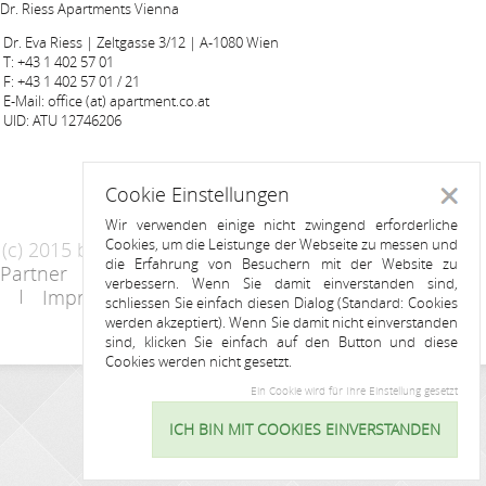
Dr. Riess Apartments Vienna
Dr. Eva Riess | Zeltgasse 3/12 | A-1080 Wien
T: +43 1 402 57 01
F: +43 1 402 57 01 / 21
E-Mail: office (at) apartment.co.at
UID: ATU 12746206
Cookie Einstellungen
Schlie
Wir verwenden einige nicht zwingend erforderliche
Cookies, um die Leistunge der Webseite zu messen und
(c) 2015 by Riess Apartments
die Erfahrung von Besuchern mit der Website zu
Partner
AGB
Datenschutzerklärung
verbessern. Wenn Sie damit einverstanden sind,
Impressum
Kontakt
schliessen Sie einfach diesen Dialog (Standard: Cookies
werden akzeptiert). Wenn Sie damit nicht einverstanden
sind, klicken Sie einfach auf den Button und diese
Cookies werden nicht gesetzt.
Ein Cookie wird für Ihre Einstellung gesetzt
ANFRAGE
ICH BIN MIT COOKIES EINVERSTANDEN
Cookie
Einstellu
Name: *