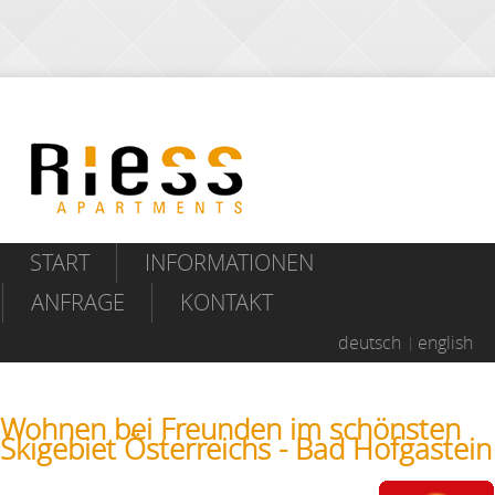
START
INFORMATIONEN
ANFRAGE
KONTAKT
deutsch
english
Wohnen bei Freunden im schönsten
Skigebiet Österreichs - Bad Hofgastein