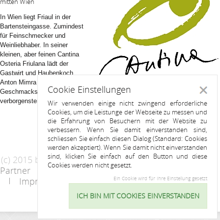
mitten Wien
In Wien liegt Friaul in der
Bartensteingasse. Zumindest
für Feinschmecker und
Weinliebhaber. In seiner
kleinen, aber feinen Cantina
Osteria Friulana lädt der
Gastwirt und Haubenkoch
Anton Mimra zu einer
Cookie Einstellungen
Schlie
Geschmacksreise in die
verborgensten Täler rund um Udine.
Wir verwenden einige nicht zwingend erforderliche
Cookies, um die Leistunge der Webseite zu messen und
die Erfahrung von Besuchern mit der Website zu
verbessern. Wenn Sie damit einverstanden sind,
schliessen Sie einfach diesen Dialog (Standard: Cookies
werden akzeptiert). Wenn Sie damit nicht einverstanden
sind, klicken Sie einfach auf den Button und diese
(c) 2015 by Riess Apartments
Cookies werden nicht gesetzt.
Partner
AGB
Datenschutzerklärung
Ein Cookie wird für Ihre Einstellung gesetzt
Impressum
Kontakt
ICH BIN MIT COOKIES EINVERSTANDEN
Cookie
Einstellu