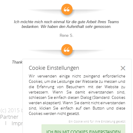
Ich möchte mich noch einmal für die gute Arbeit Ihres Teams
bedanken. Wir haben den Aufenthalt sehr genossen.
Rene S.
Thank you all for your support! It was a pleasure to stay at your
Cookie Einstellungen
apartment
Schlie
Wir verwenden einige nicht zwingend erforderliche
Anitah S.
Cookies, um die Leistunge der Webseite zu messen und
die Erfahrung von Besuchern mit der Website zu
verbessern. Wenn Sie damit einverstanden sind,
schliessen Sie einfach diesen Dialog (Standard: Cookies
werden akzeptiert). Wenn Sie damit nicht einverstanden
sind, klicken Sie einfach auf den Button und diese
(c) 2015 by Riess Apartments
Cookies werden nicht gesetzt.
Partner
AGB
Datenschutzerklärung
Impressum
Kontakt
Ein Cookie wird für Ihre Einstellung gesetzt
ICH BIN MIT COOKIES EINVERSTANDEN