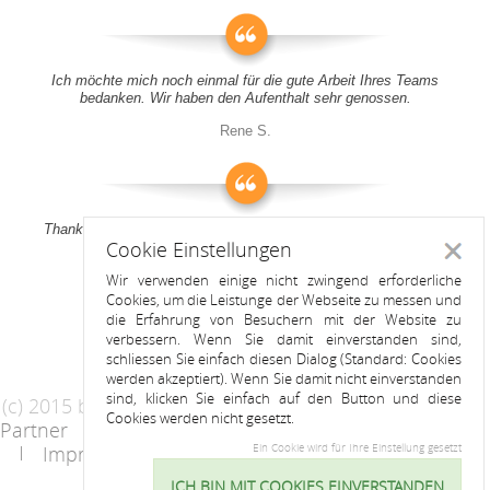
Ich möchte mich noch einmal für die gute Arbeit Ihres Teams
bedanken. Wir haben den Aufenthalt sehr genossen.
Rene S.
Thank you all for your support! It was a pleasure to stay at your
Cookie Einstellungen
apartment
Schlie
Wir verwenden einige nicht zwingend erforderliche
Anitah S.
Cookies, um die Leistunge der Webseite zu messen und
die Erfahrung von Besuchern mit der Website zu
verbessern. Wenn Sie damit einverstanden sind,
schliessen Sie einfach diesen Dialog (Standard: Cookies
werden akzeptiert). Wenn Sie damit nicht einverstanden
sind, klicken Sie einfach auf den Button und diese
(c) 2015 by Riess Apartments
Cookies werden nicht gesetzt.
Partner
AGB
Datenschutzerklärung
Impressum
Kontakt
Ein Cookie wird für Ihre Einstellung gesetzt
ICH BIN MIT COOKIES EINVERSTANDEN