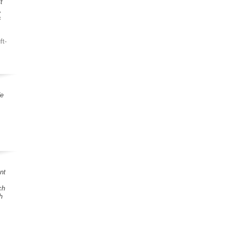
t
,
s
ft-
de
nt
ch
h