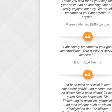
Thank you also for all your help thi
year we've had an amazing time a
really enjoyed our stay. We would
recommend your apartments to
anyone.
Kareela Florian, BMM Europe
"I absolutely recommend your goo
accomodation. Your quality of servi
deserve it!"
B.C., IAEA Vienna
Ich habe mich sehr wohl in dem
Apartment gefühlt und möchte mic
an dieser Stelle noch einmal für d
guten Service bedanken. Die
Einrichtung ist wohnlich, gemütlic
und man erkennt auch an vielen
Kleinigkeiten den "weiblichen