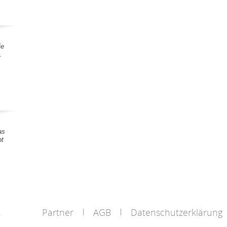
ie
.
as
nt
Partner
AGB
Datenschutzerklärung
s