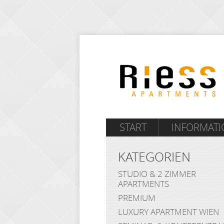
START
INFORMAT
KATEGORIEN
STUDIO & 2 ZIMMER
APARTMENTS
PREMIUM
LUXURY APARTMENT WIEN