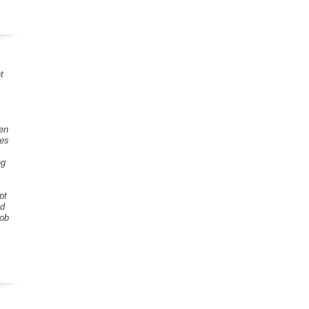
t
gen
tes
ng
pt
nd
Lob