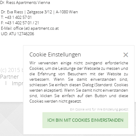
Dr. Riess Apartments Vienna
Dr. Eva Riess | Zeltgasse 3/12 | A-1080 Wien
T: +43 1 402 57 01
F: +43 1 402 57 01 / 21
E-Mail: office (at) apartment.co.at
UID: ATU 12746206
Cookie Einstellungen
Schlie
Wir verwenden einige nicht zwingend erforderliche
Cookies, um die Leistunge der Webseite zu messen und
(c) 2015 by Riess Apartments
die Erfahrung von Besuchern mit der Website zu
Partner
AGB
Datenschutzerklärung
verbessern. Wenn Sie damit einverstanden sind,
Impressum
Kontakt
schliessen Sie einfach diesen Dialog (Standard: Cookies
werden akzeptiert). Wenn Sie damit nicht einverstanden
sind, klicken Sie einfach auf den Button und diese
Cookies werden nicht gesetzt.
Ein Cookie wird für Ihre Einstellung gesetzt
ANFRAGE
ICH BIN MIT COOKIES EINVERSTANDEN
Cookie
Einstellu
Name: *