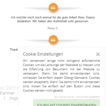
Ich möchte mich noch einmal für die gute Arbeit Ihres Teams
bedanken. Wir haben den Aufenthalt sehr genossen.
Rene S.
Thank you all for your support! It was a pleasure to stay at your
Cookie Einstellungen
apartment
Schlie
Wir verwenden einige nicht zwingend erforderliche
Anitah S.
Cookies, um die Leistunge der Webseite zu messen und
die Erfahrung von Besuchern mit der Website zu
verbessern. Wenn Sie damit einverstanden sind,
schliessen Sie einfach diesen Dialog (Standard: Cookies
werden akzeptiert). Wenn Sie damit nicht einverstanden
sind, klicken Sie einfach auf den Button und diese
(c) 2015 by Riess Apartments
Cookies werden nicht gesetzt.
Partner
AGB
Datenschutzerklärung
Impressum
Kontakt
Ein Cookie wird für Ihre Einstellung gesetzt
ICH BIN MIT COOKIES EINVERSTANDEN