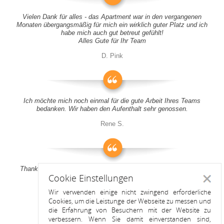
Vielen Dank für alles - das Apartment war in den vergangenen
Monaten übergangsmäßig für mich ein wirklich guter Platz und ich
habe mich auch gut betreut gefühlt!
Alles Gute für Ihr Team
D. Pink
Ich möchte mich noch einmal für die gute Arbeit Ihres Teams
bedanken. Wir haben den Aufenthalt sehr genossen.
Rene S.
Thank you all for your support! It was a pleasure to stay at your
Cookie Einstellungen
apartment
Schlie
Wir verwenden einige nicht zwingend erforderliche
Anitah S.
Cookies, um die Leistunge der Webseite zu messen und
die Erfahrung von Besuchern mit der Website zu
verbessern. Wenn Sie damit einverstanden sind,