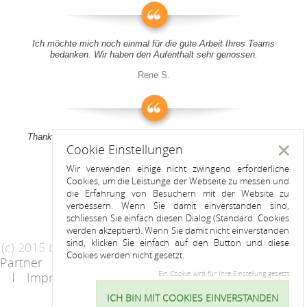
Ich möchte mich noch einmal für die gute Arbeit Ihres Teams
bedanken. Wir haben den Aufenthalt sehr genossen.
Rene S.
Thank you all for your support! It was a pleasure to stay at your
Cookie Einstellungen
apartment
Schlie
Wir verwenden einige nicht zwingend erforderliche
Anitah S.
Cookies, um die Leistunge der Webseite zu messen und
die Erfahrung von Besuchern mit der Website zu
verbessern. Wenn Sie damit einverstanden sind,
schliessen Sie einfach diesen Dialog (Standard: Cookies
werden akzeptiert). Wenn Sie damit nicht einverstanden
sind, klicken Sie einfach auf den Button und diese
(c) 2015 by Riess Apartments
Cookies werden nicht gesetzt.
Partner
AGB
Datenschutzerklärung
Impressum
Kontakt
Ein Cookie wird für Ihre Einstellung gesetzt
ICH BIN MIT COOKIES EINVERSTANDEN
Cookie