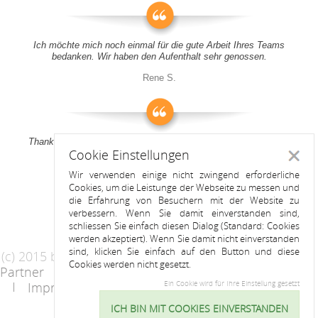
Ich möchte mich noch einmal für die gute Arbeit Ihres Teams
bedanken. Wir haben den Aufenthalt sehr genossen.
Rene S.
Thank you all for your support! It was a pleasure to stay at your
Cookie Einstellungen
apartment
Schlie
Wir verwenden einige nicht zwingend erforderliche
Anitah S.
Cookies, um die Leistunge der Webseite zu messen und
die Erfahrung von Besuchern mit der Website zu
verbessern. Wenn Sie damit einverstanden sind,
schliessen Sie einfach diesen Dialog (Standard: Cookies
werden akzeptiert). Wenn Sie damit nicht einverstanden
sind, klicken Sie einfach auf den Button und diese
(c) 2015 by Riess Apartments
Cookies werden nicht gesetzt.
Partner
AGB
Datenschutzerklärung
Impressum
Kontakt
Ein Cookie wird für Ihre Einstellung gesetzt
ICH BIN MIT COOKIES EINVERSTANDEN
Cookie