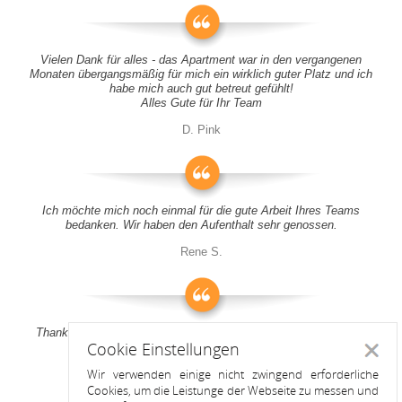
Vielen Dank für alles - das Apartment war in den vergangenen
Monaten übergangsmäßig für mich ein wirklich guter Platz und ich
habe mich auch gut betreut gefühlt!
Alles Gute für Ihr Team
D. Pink
Ich möchte mich noch einmal für die gute Arbeit Ihres Teams
bedanken. Wir haben den Aufenthalt sehr genossen.
Rene S.
Thank you all for your support! It was a pleasure to stay at your
Cookie Einstellungen
apartment
Schlie
Wir verwenden einige nicht zwingend erforderliche
Anitah S.
Cookies, um die Leistunge der Webseite zu messen und