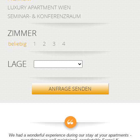
LUXURY APARTMENT WIEN
SEMINAR- & KONFERENZRAUM
ZIMMER
beliebig
1
2
3
4
LAGE
ANFRAGE SENDEN
We had a wonderful experience during our stay at your apartments -