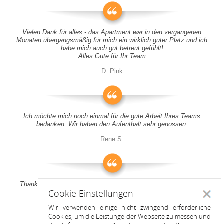
Vielen Dank für alles - das Apartment war in den vergangenen
Monaten übergangsmäßig für mich ein wirklich guter Platz und ich
habe mich auch gut betreut gefühlt!
Alles Gute für Ihr Team
D. Pink
Ich möchte mich noch einmal für die gute Arbeit Ihres Teams
bedanken. Wir haben den Aufenthalt sehr genossen.
Rene S.
Thank you all for your support! It was a pleasure to stay at your
Cookie Einstellungen
apartment
Schlie
Wir verwenden einige nicht zwingend erforderliche
Anitah S.
Cookies, um die Leistunge der Webseite zu messen und