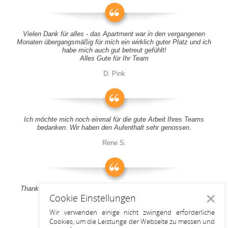
Vielen Dank für alles - das Apartment war in den vergangenen
Monaten übergangsmäßig für mich ein wirklich guter Platz und ich
habe mich auch gut betreut gefühlt!
Alles Gute für Ihr Team
D. Pink
Ich möchte mich noch einmal für die gute Arbeit Ihres Teams
bedanken. Wir haben den Aufenthalt sehr genossen.
Rene S.
Thank you all for your support! It was a pleasure to stay at your
Cookie Einstellungen
apartment
Schlie
Wir verwenden einige nicht zwingend erforderliche
Anitah S.
Cookies, um die Leistunge der Webseite zu messen und