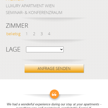
LUXURY APARTMENT WIEN
SEMINAR- & KONFERENZRAUM
ZIMMER
beliebig
1
2
3
4
LAGE
ANFRAGE SENDEN
We had a wonderful experience during our stay at your apartments -