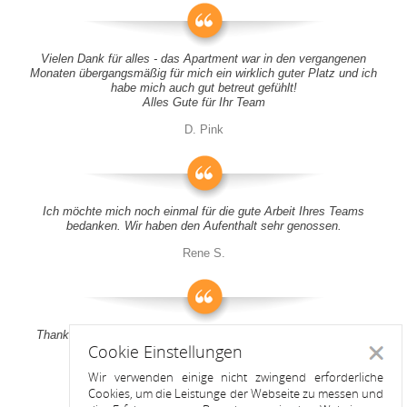
Vielen Dank für alles - das Apartment war in den vergangenen
Monaten übergangsmäßig für mich ein wirklich guter Platz und ich
habe mich auch gut betreut gefühlt!
Alles Gute für Ihr Team
D. Pink
Ich möchte mich noch einmal für die gute Arbeit Ihres Teams
bedanken. Wir haben den Aufenthalt sehr genossen.
Rene S.
Thank you all for your support! It was a pleasure to stay at your
Cookie Einstellungen
apartment
Schlie
Wir verwenden einige nicht zwingend erforderliche
Anitah S.
Cookies, um die Leistunge der Webseite zu messen und